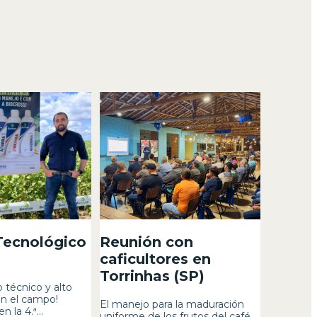
 Tecnológico
Reunión con
caficultores en
Torrinhas (SP)
 técnico y alto
n el campo!
El manejo para la maduración
 la 4.ª...
uniforme de los frutos del café