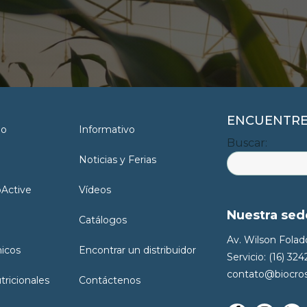
ENCUENTRE 
io
Informativo
Buscar:
Noticias y Ferias
oActive
Vídeos
Nuestra sed
Catálogos
Av. Wilson Folado
nicos
Encontrar un distribuidor
Servicio: (16) 32
contato@biocros
ricionales
Contáctenos