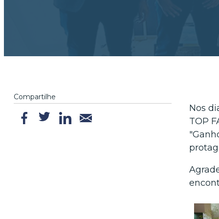
Compartilhe
Nos di
TOP FA
"Ganho
protag
Agrade
encont