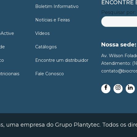
ENCONTRE E
Boletim Informativo
Pesquisar por:
Notícias e Feiras
oActive
Vídeos
Nossa sede:
ade
Catálogos
Av. Wilson Folado
co
Encontre um distribuidor
Atendimento: (1
contato@biocros
ricionais
Fale Conosco
ss, uma empresa do Grupo Plantytec. Todos os dire