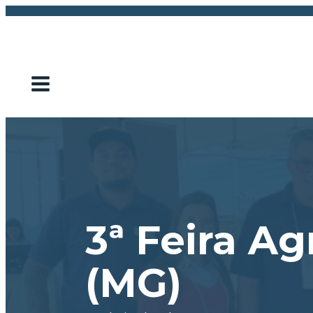
3ª Feira A
(MG)