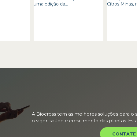
uma edição da...
Citros Minas, r
A Biocross tem as melhores soluções para o s
o vigor, saúde e crescimento das plantas. Es
CONTATE 