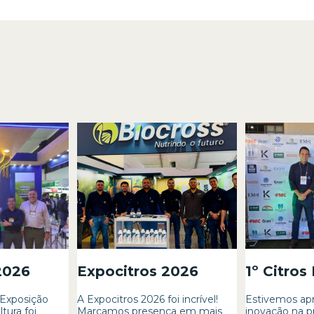
2026
Expocitros 2026
1º Citros
 Exposição
A Expocitros 2026 foi incrível!
Estivemos ap
tura foi
Marcamos presença em mais
inovação na p