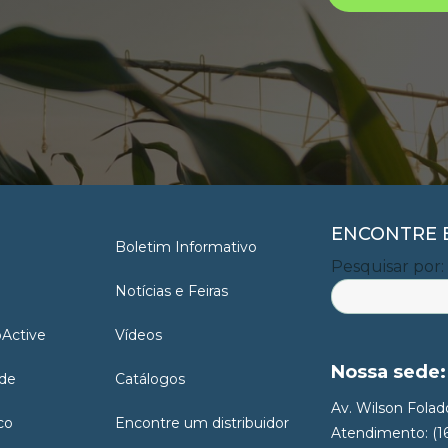
ENCONTRE E
Boletim Informativo
Pesquisar por:
Notícias e Feiras
oActive
Vídeos
Nossa sede:
ade
Catálogos
Av. Wilson Folado
co
Encontre um distribuidor
Atendimento: (1