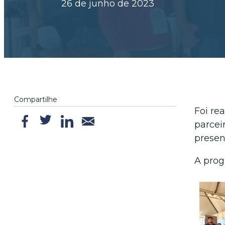
26 de junho de 2023
Compartilhe
Foi re
parcei
presen
A prog